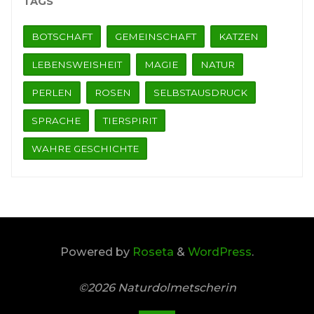
TAGS
BOTSCHAFT
GEMEINSCHAFT
KATZEN
LEBENSWEISHEIT
MAGIE
NATUR
PERLEN
ROSEN
SELBSTAUSDRUCK
SPRACHE
TIERSPIRIT
WAHRE GESCHICHTE
Powered by
Roseta
&
WordPress
.
©2026 Naturdolmetscherin