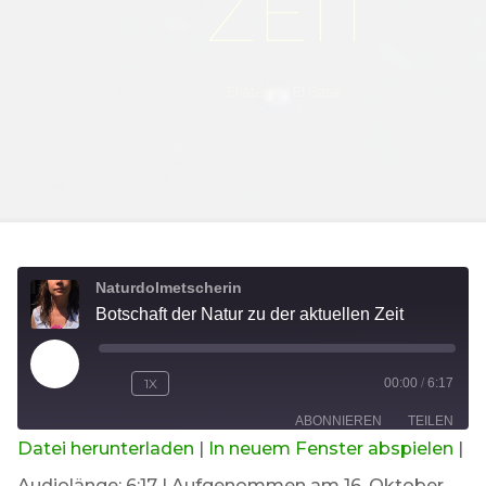
ZEIT
Ekaterina El Batal
Home
Episode
Botschaft der Natur zu der aktuellen Zeit
Naturdolmetscherin
Botschaft der Natur zu der aktuellen Zeit
PLAY
1X
00:00
/
6:17
EPISODE
ABONNIEREN
TEILEN
Datei herunterladen
|
In neuem Fenster abspielen
|
TEILEN
Audiolänge: 6:17
|
Aufgenommen am 16. Oktober