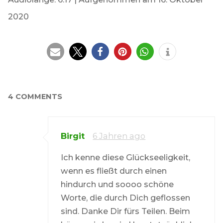
RSS FEED
LINK
2020
EMBED
4 COMMENTS
Birgit
6 Jahren ago
Ich kenne diese Glückseeligkeit,
wenn es fließt durch einen
hindurch und soooo schöne
Worte, die durch Dich geflossen
sind. Danke Dir fürs Teilen. Beim