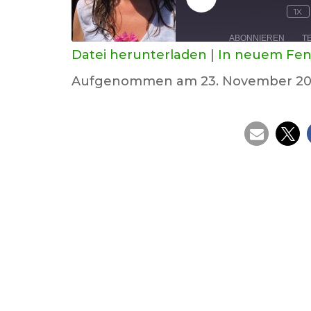
PLAY
1X
EPISODE
ABONNIEREN
T
Datei herunterladen
|
In neuem Fen
TEILEN
Aufgenommen am 23. November 20
RSS FEED
LINK
EMBED