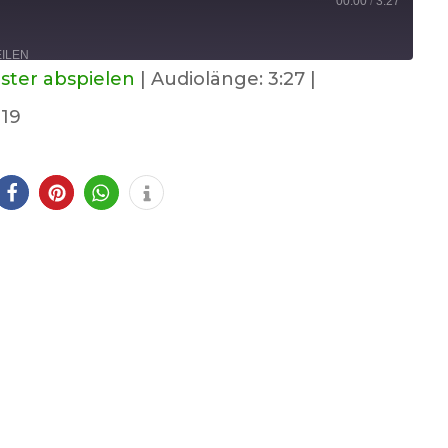
00:00
/
3:27
EILEN
ster abspielen
|
Audiolänge: 3:27
|
19